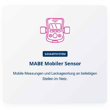
GESAMTSYSTEM
Optionale, mobile Komponente für temporäre
Messungen an beliebigen Stellen im Netz. Ideal für
GESAMTSYSTEM
Audits, Optimierungsprojekte und die gezielte
MABE Mobiler Sensor
Leckageortung.
Mobile Messungen und Leckageortung an beliebigen
Stellen im Netz.