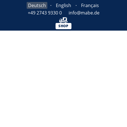
Deutsch
English
Français
+49 2743 9330 0
info@mabe.de
SHOP
✓
ISO 50001 READY