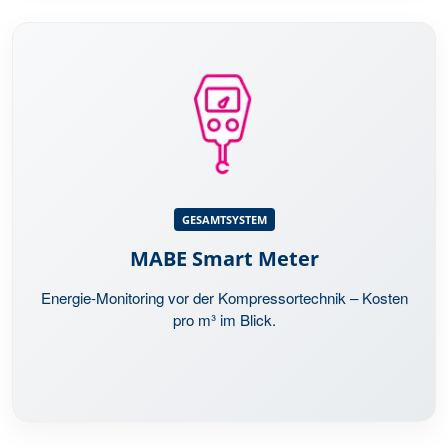
GESAMTSYSTEM
Intelligenter Stromsensor vor der Kompressortechnik.
Misst den elektrischen Energieverbrauch für die
GESAMTSYSTEM
Drucklufterzeugung und macht die Kosten pro m³
MABE Smart Meter
Druckluft transparent.
Energie-Monitoring vor der Kompressortechnik – Kosten
pro m³ im Blick.