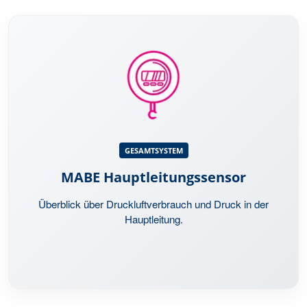
GESAMTSYSTEM
Überwacht Volumenstrom und Druck in der
GESAMTSYSTEM
Hauptleitung. Deckt Leckagen in Stillstandszeiten auf
und zeigt die Grundlast als Indikator für Ineffizienz.
MABE Hauptleitungssensor
Überblick über Druckluftverbrauch und Druck in der
Hauptleitung.